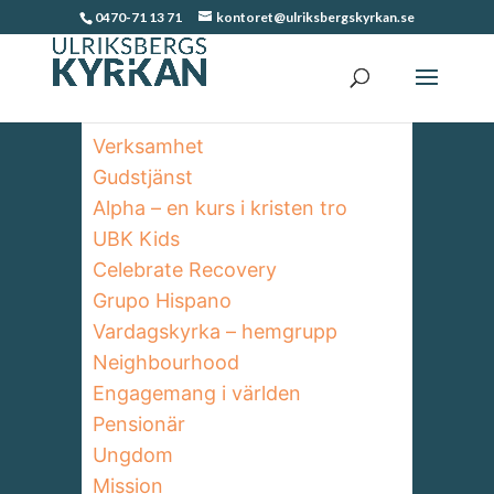
0470-71 13 71
kontoret@ulriksbergskyrkan.se
Verksamhet
Gudstjänst
Alpha – en kurs i kristen tro
UBK Kids
Celebrate Recovery
Grupo Hispano
Vardagskyrka – hemgrupp
Neighbourhood
Engagemang i världen
Pensionär
Ungdom
Mission