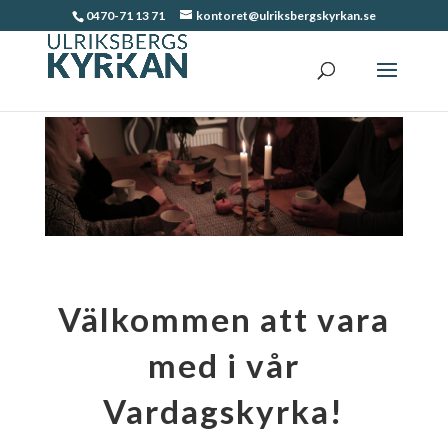
0470-71 13 71
kontoret@ulriksbergskyrkan.se
Välkommen att vara
med i vår
Vardagskyrka!