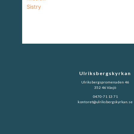
Sistry
Ulriksbergskyrkan
Ulriksbergspromenaden 46
352 46 Växjö
0470-71 13 71
kontoret@ulriksbergskyrkan.se