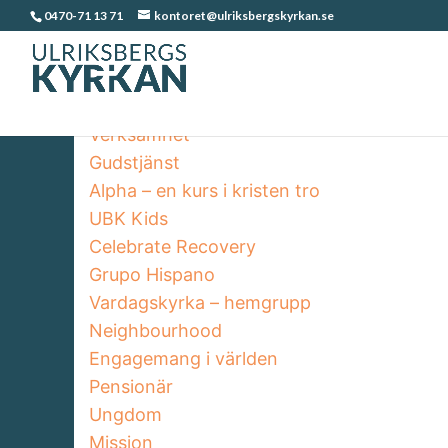
0470-71 13 71
kontoret@ulriksbergskyrkan.se
Verksamhet
Gudstjänst
Alpha – en kurs i kristen tro
UBK Kids
Celebrate Recovery
Grupo Hispano
Vardagskyrka – hemgrupp
Neighbourhood
Engagemang i världen
Pensionär
Ungdom
Mission