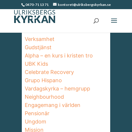
0470-71 13 71
kontoret@ulriksbergskyrkan.se
Verksamhet
Gudstjänst
Alpha – en kurs i kristen tro
UBK Kids
Celebrate Recovery
Grupo Hispano
Vardagskyrka – hemgrupp
Neighbourhood
Engagemang i världen
Pensionär
Ungdom
Mission