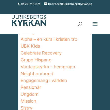
0470-71 13 71
kontoret@ulriksbergskyrkan.se
Verksamhet
Gudstjänst
Alpha – en kurs i kristen tro
UBK Kids
Celebrate Recovery
Grupo Hispano
Vardagskyrka – hemgrupp
Neighbourhood
Engagemang i världen
Pensionär
Ungdom
Mission
Sistry