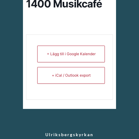
1400 Musikcafé
+ Lägg till i Google Kalender
+ iCal / Outlook export
Ulriksbergskyrkan