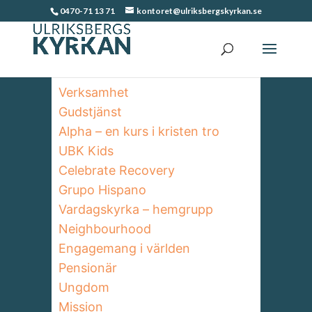
0470-71 13 71
kontoret@ulriksbergskyrkan.se
Verksamhet
Gudstjänst
Alpha – en kurs i kristen tro
UBK Kids
Celebrate Recovery
Grupo Hispano
Vardagskyrka – hemgrupp
Neighbourhood
Engagemang i världen
Pensionär
Ungdom
Mission