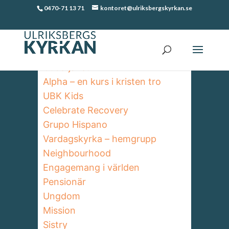
0470-71 13 71
kontoret@ulriksbergskyrkan.se
Verksamhet
Gudstjänst
Alpha – en kurs i kristen tro
UBK Kids
Celebrate Recovery
Grupo Hispano
Vardagskyrka – hemgrupp
Neighbourhood
Engagemang i världen
Pensionär
Ungdom
Mission
Sistry