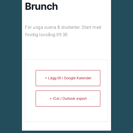
Brunch
För unga vuxna & studenter. Start med
frivillig lovsång 09:30.
+ Lägg till i Google Kalender
+ iCal / Outlook export