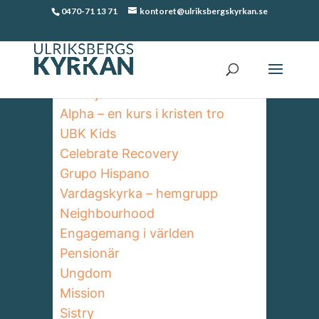
0470-71 13 71
kontoret@ulriksbergskyrkan.se
Verksamhet
Gudstjänst
Alpha – en kurs i kristen tro
UBK Kids
Celebrate Recovery
Grupo Hispano
Vardagskyrka – hemgrupp
Neighbourhood
Engagemang i världen
Pensionär
Ungdom
Mission
Sistry